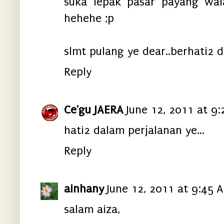
suka lepak pasar payang wa
hehehe ;p
slmt pulang ye dear..berhati2 di
Reply
Ce'gu JAERA
June 12, 2011 at 9
hati2 dalam perjalanan ye...
Reply
ainhany
June 12, 2011 at 9:45 
salam aiza,