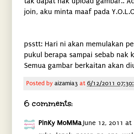
tak dapat nak upload gambar.. A
join, aku minta maaf pada Y.O.L.O
psstt: Hari ni akan memulakan pe
pukul berapa sampai sebab nak k
Semua gambar berkaitan akan di
Posted by
aizamia3
at
6/12/2011 07:30
6 comments:
PinKy MoMMa
June 12, 2011 at