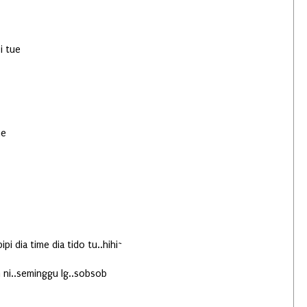
i tue
he
i dia time dia tido tu..hihi~
n ni..seminggu lg..sobsob