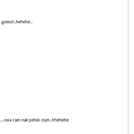
 gomol..hehehe..
a...rasa cam nak pelok cium..hhehehe