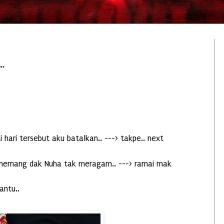
.
 hari tersebut aku batalkan.. ---> takpe.. next
t memang dak Nuha tak meragam.. ---> ramai mak
ntu..