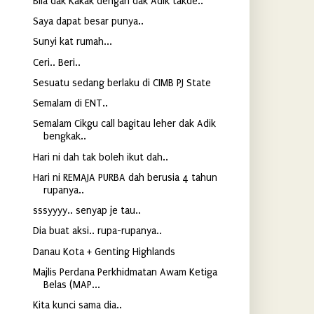
Bila dak Kakak dengan dak Adik takde..
Saya dapat besar punya..
Sunyi kat rumah...
Ceri.. Beri..
Sesuatu sedang berlaku di CIMB PJ State
Semalam di ENT..
Semalam Cikgu call bagitau leher dak Adik
bengkak..
Hari ni dah tak boleh ikut dah..
Hari ni REMAJA PURBA dah berusia 4 tahun
rupanya..
sssyyyy.. senyap je tau..
Dia buat aksi.. rupa-rupanya..
Danau Kota + Genting Highlands
Majlis Perdana Perkhidmatan Awam Ketiga
Belas (MAP...
Kita kunci sama dia..