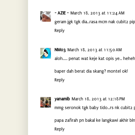
- AZIE -
March 18, 2013 at 11:24 AM
geram jgk tgk dia..rasa mcm nak cubit2 pip
Reply
NM03
March 18, 2013 at 11:50 AM
aloh.... penat wat keje kat opis ye.. hehe
baper dah berat dia skang? montel ok!
Reply
yanamib
March 18, 2013 at 12:18 PM
mmg seronok tgk baby tido..rs nk cubit2 pip
papa zafirah pn bakal ke langkawi akhir bl
Reply