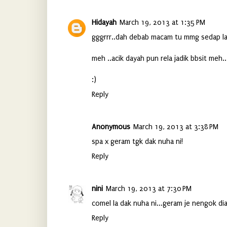
Hidayah
March 19, 2013 at 1:35 PM
gggrrr..dah debab macam tu mmg sedap la
meh ..acik dayah pun rela jadik bbsit meh..
:)
Reply
Anonymous
March 19, 2013 at 3:38 PM
spa x geram tgk dak nuha ni!
Reply
nini
March 19, 2013 at 7:30 PM
comel la dak nuha ni...geram je nengok di
Reply