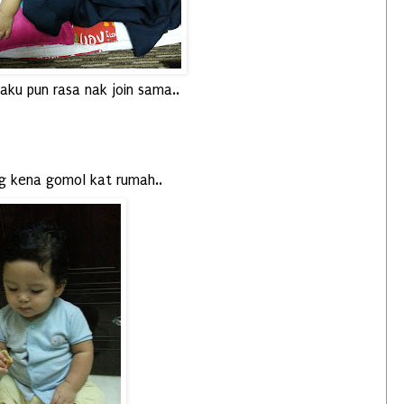
 aku pun rasa nak join sama..
g kena gomol kat rumah..